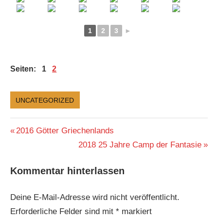
1
2
3
►
Seiten:
1
2
UNCATEGORIZED
Beitragsnavigation
Vorheriger
2016 Götter Griechenlands
Beitrag:
Nächster
2018 25 Jahre Camp der Fantasie
Beitrag:
Kommentar hinterlassen
Deine E-Mail-Adresse wird nicht veröffentlicht.
Erforderliche Felder sind mit
*
markiert