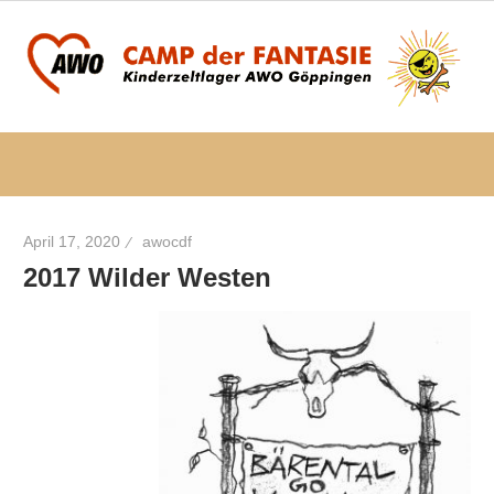
Zum
Inhalt
springen
AWO
AWO
Camp
der
Camp
Fantasie
April 17, 2020
awocdf
der
2017 Wilder Westen
Fantasie