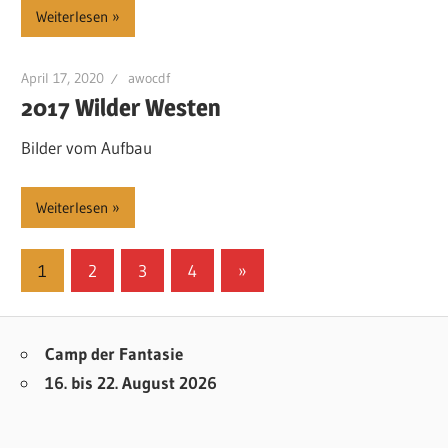
Weiterlesen
April 17, 2020
awocdf
2017 Wilder Westen
Bilder vom Aufbau
Weiterlesen
Beitragsnavigation
Nächste
1
2
3
4
»
Beiträge
Camp der Fantasie
16. bis 22. August 2026